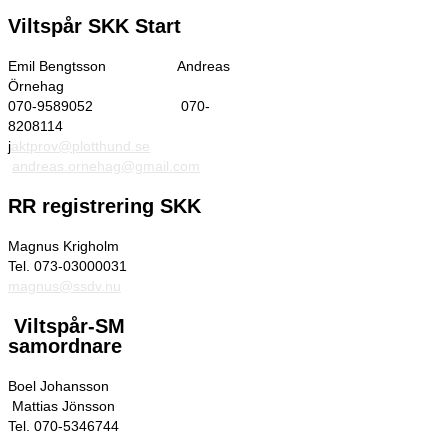
Viltspår SKK Start
Emil Bengtsson Andreas
Örnehag
070-9589052 070-
8208114
j
aktprov@plotthund.se
andreas.ornehag@gmail.com
RR registrering SKK
Magnus Krigholm
Tel. 073-03000031
magnus@ssdv.nu
Viltspår-SM
samordnare
Boel Johansson
Mattias Jönsson
Tel. 070-5346744