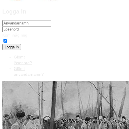
Logga in
Kom ihåg mig
Logga in
Glömt
lösenord?
Glömt
användarnamn?