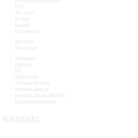
Rasklubbar / övr. länkar
SRfV
JhK (SKK)
Att läsa
Kontakt
Organisation
SKK Start
Särskilt info
Anlagstest
Jaktprov
RR
Viltspårprov
Anmälan RR-prov
Anmälan jaktprov
Anmälan viltspår SkkStart
Funktionsbeskrivning
Kontakt