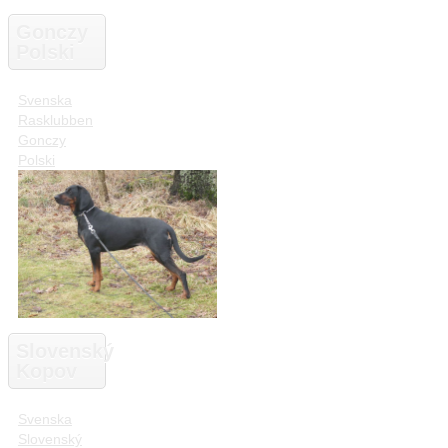
Gonczy
Polski
Svenska
Rasklubben
Gonczy
Polski
Slovenský
Kopov
Svenska
Slovenský