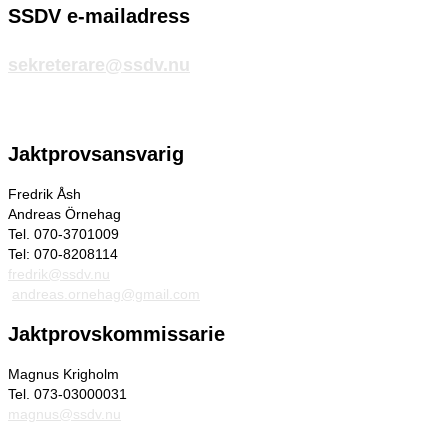
SSDV e-mailadress
sekreterare@ssdv.nu
Jaktprovsansvarig
Fredrik Åsh
Andreas Örnehag
Tel. 070-3701009
Tel: 070-8208114
fredrik@ssdv.nu
andreas.ornehag@gmail.com
Jaktprovskommissarie
Magnus Krigholm
Tel. 073-03000031
magnus@ssdv.nu