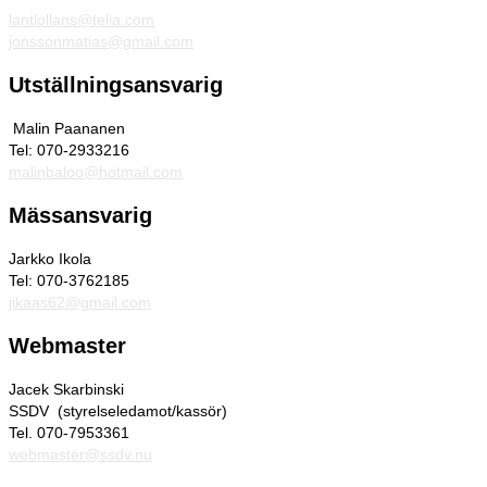
l
antlollans@telia.com
jonssonmatias@gmail.com
Utställningsansvarig
Malin Paananen
Tel: 070-2933216
malinbaloo@hotmail.com
Mässansvarig
Jarkko Ikola
Tel: 070-3762185
jikaas62@gmail.com
Webmaster
Jacek Skarbinski
SSDV (styrelseledamot/kassör)
Tel. 070-7953361
webmaster@ssdv.nu