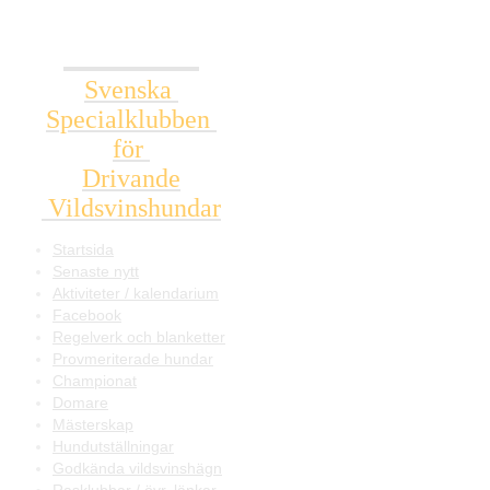
SSDV
Svenska
Specialklubben
för
Drivande
Vildsvinshundar
Startsida
Senaste nytt
Aktiviteter / kalendarium
Facebook
Regelverk och blanketter
Provmeriterade hundar
Championat
Domare
Mästerskap
Hundutställningar
Godkända vildsvinshägn