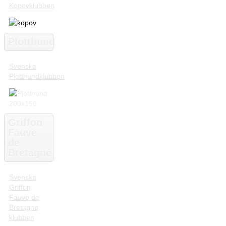
Kopovklubben
Plotthund
Svenska
Plotthundklubben
Griffon
Fauve
de
Bretagne
Svenska
Griffon
Fauve de
Bretagne
klubben