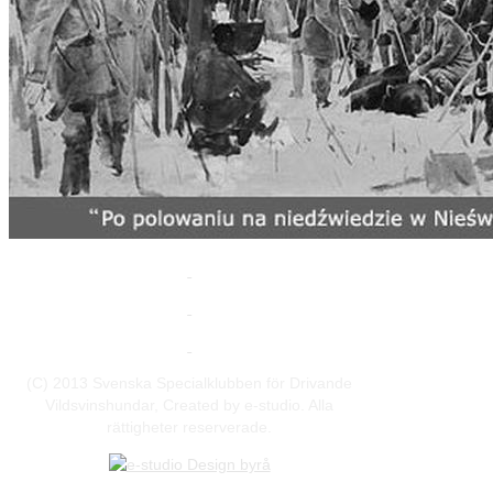
(C) 2013 Svenska Specialklubben för Drivande
Vildsvinshundar, Created by e-studio. Alla
rättigheter reserverade.