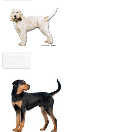
Erdélyi
kopó