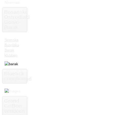
Bosanski
Ostrodlaki
Gonic-
Barak
Svenska
Bosniska
Barak
klubben
Bluetick
coonhound
Grand
Griffon
vendéen