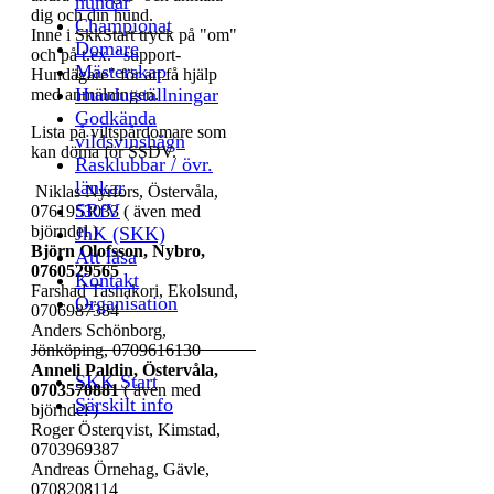
hundar
dig och din hund.
Championat
Inne i SkkStart tryck på "om"
Domare
och på t.ex. "support-
Mästerskap
Hundägare" för att få hjälp
Hundutställningar
med anmälningen.
Godkända
Lista på viltspårdomare som
vildsvinshägn
kan döma för SSDV.
Rasklubbar / övr.
länkar
Niklas Nyrfors, Östervåla,
SRfV
0761953033 ( även med
björndel )
JhK (SKK)
Björn Olofsson, Nybro,
Att läsa
0760529565
Kontakt
Farshad Tashakori, Ekolsund,
Organisation
0706987384
Anders Schönborg,
Jönköping, 0709616130
Anneli Paldin, Östervåla,
SKK Start
0703570881
( även med
Särskilt info
björndel )
Roger Österqvist, Kimstad,
0703969387
Andreas Örnehag, Gävle,
0708208114