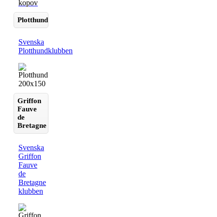
Plotthund
Svenska
Plotthundklubben
Griffon
Fauve
de
Bretagne
Svenska
Griffon
Fauve
de
Bretagne
klubben