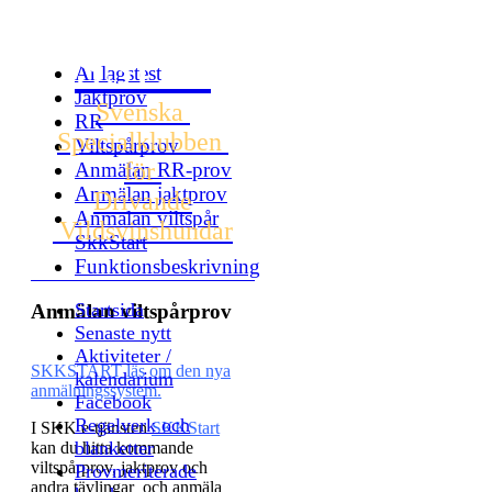
SSDV
Anlagstest
Jaktprov
Svenska
RR
Specialklubben
Viltspårprov
för
Anmälan RR-prov
Anmälan jaktprov
Drivande
Anmälan viltspår
Vildsvinshundar
SkkStart
Funktionsbeskrivning
Startsida
Anmälan viltspårprov
Senaste nytt
Aktiviteter /
SKKSTART läs om den nya
kalendarium
anmälningssystem.
Facebook
Regelverk och
I SKK e-tjänsten
SKKStart
blanketter
kan du hitta kommande
viltspårprov, jaktprov och
Provmeriterade
andra tävlingar och anmäla