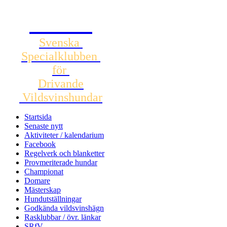
SSDV
Svenska
Specialklubben
för
Drivande
Vildsvinshundar
Startsida
Senaste nytt
Aktiviteter / kalendarium
Facebook
Regelverk och blanketter
Provmeriterade hundar
Championat
Domare
Mästerskap
Hundutställningar
Godkända vildsvinshägn
Rasklubbar / övr. länkar
SRfV