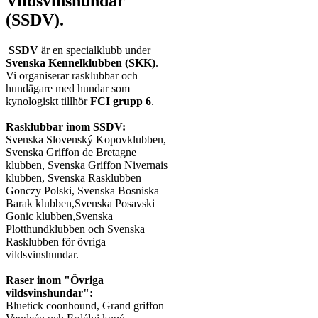
Vildsvinshundar
(SSDV).
SSDV
är en specialklubb under
Svenska Kennelklubben (SKK)
.
Vi organiserar rasklubbar och
hundägare med hundar som
kynologiskt tillhör
FCI grupp 6
.
Rasklubbar inom SSDV:
Svenska Slovenský Kopovklubben,
Svenska Griffon de Bretagne
klubben, Svenska Griffon Nivernais
klubben, Svenska Rasklubben
Gonczy Polski, Svenska Bosniska
Barak klubben,Svenska Posavski
Gonic klubben,Svenska
Plotthundklubben och Svenska
Rasklubben för övriga
vildsvinshundar.
Raser inom "Övriga
vildsvinshundar":
Bluetick coonhound, Grand griffon