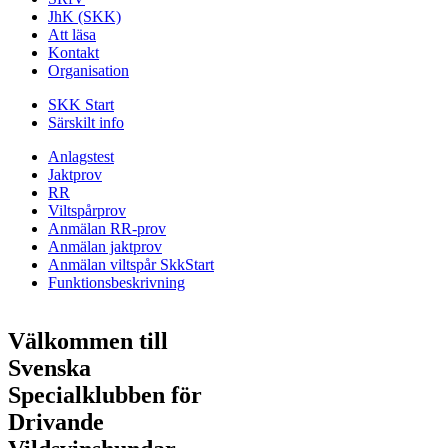
JhK (SKK)
Att läsa
Kontakt
Organisation
SKK Start
Särskilt info
Anlagstest
Jaktprov
RR
Viltspårprov
Anmälan RR-prov
Anmälan jaktprov
Anmälan viltspår SkkStart
Funktionsbeskrivning
Välkommen till
Svenska
Specialklubben för
Drivande