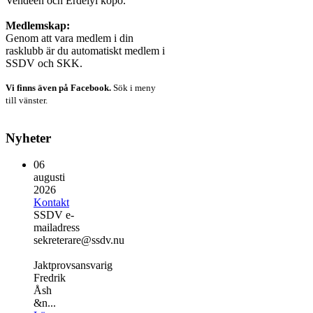
Vendeén och Erdélyi kopó.
Medlemskap:
Genom att vara medlem i din
rasklubb är du automatiskt medlem i
SSDV och SKK.
Vi finns även på Facebook.
Sök i meny
till vänster.
Nyheter
06
augusti
2026
Kontakt
SSDV e-
mailadress
sekreterare@ssdv.nu
Jaktprovsansvarig
Fredrik
Åsh
&n...